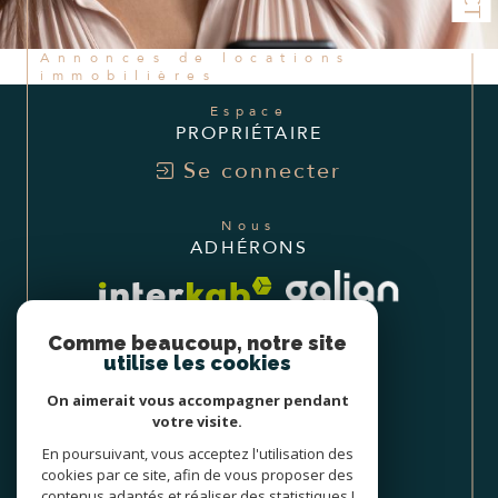
Annonces de locations
immobilières
Espace
PROPRIÉTAIRE
Se connecter
Nous
ADHÉRONS
Comme beaucoup, notre site
utilise les cookies
On aimerait vous accompagner pendant
votre visite.
En poursuivant, vous acceptez l'utilisation des
cookies par ce site, afin de vous proposer des
contenus adaptés et réaliser des statistiques !