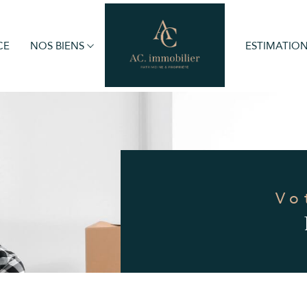
CE
NOS BIENS
ESTIMATIO
obilier professionnel
Voir les
14
annonces
imer
BUDGET
V
Voir les
14
annonces