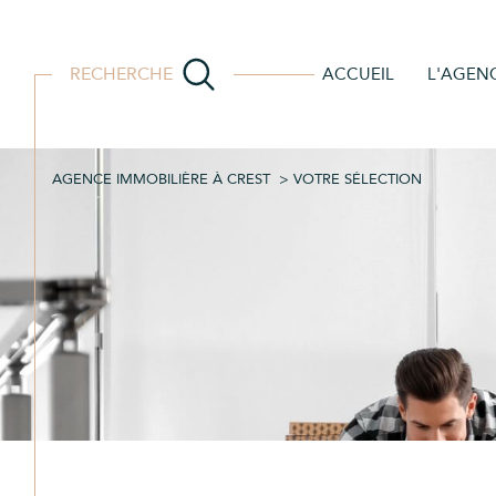
RECHERCHE
ACCUEIL
L'AGEN
Vente
Imm
AGENCE IMMOBILIÈRE À CREST
VOTRE SÉLECTION
Acheter
Est
de l'ancien
TYPE DE BIEN
de l'ancien
Acheter