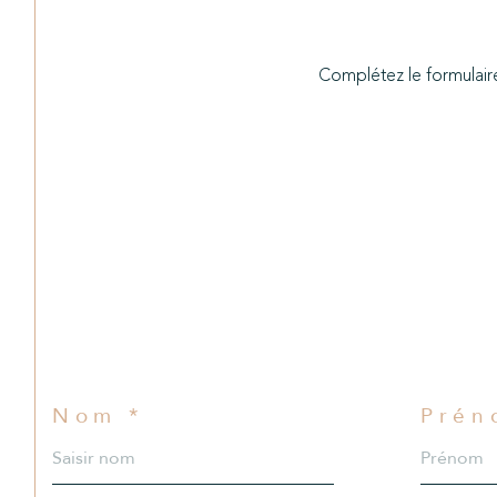
Est
de l'ancien
TYPE DE BIEN
Complétez le formulaire
de l'ancien
Nom *
Prén