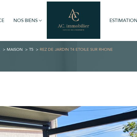
CE
NOS BIENS
ESTIMATIO
obilier professionnel
Voir les
1
annonces
E
MAISON
T5
REZ DE JARDIN T4 ETOILE SUR RHONE
imer
Voir les
1
annonces
1
LOCALISATION
BUDGET
imer
ône
5 Pièces
1
LOCALISATION
BUDGET
ône
5 Pièces