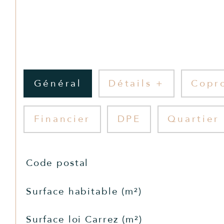
Général
Détails +
Copr
Financier
DPE
Quartier
TRAD_SIROCCO_Caracteristique
Valeurs
Code postal
Surface habitable (m²)
Surface loi Carrez (m²)