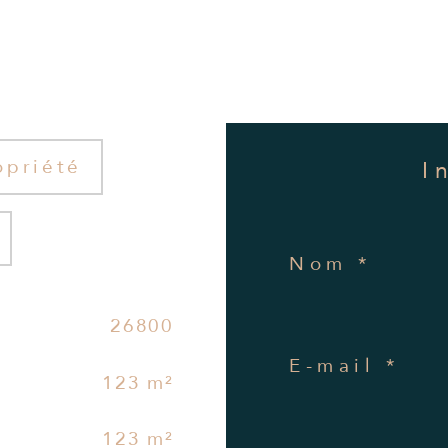
opriété
Nom *
26800
E-mail *
123 m²
123 m²