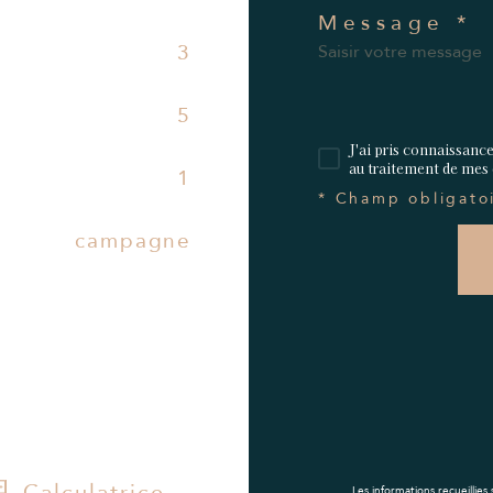
Message *
3
5
J'ai pris connaissance
au traitement de mes
1
* Champ obligato
campagne
Calculatrice
Les informations recueillies