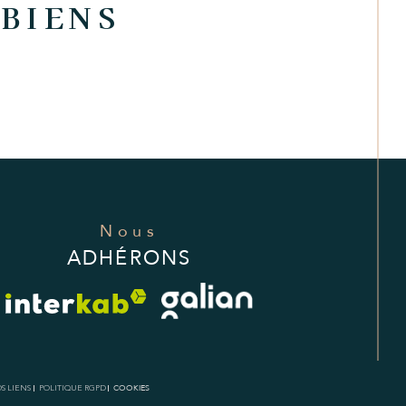
 BIENS
Nous
ADHÉRONS
S LIENS
POLITIQUE RGPD
COOKIES