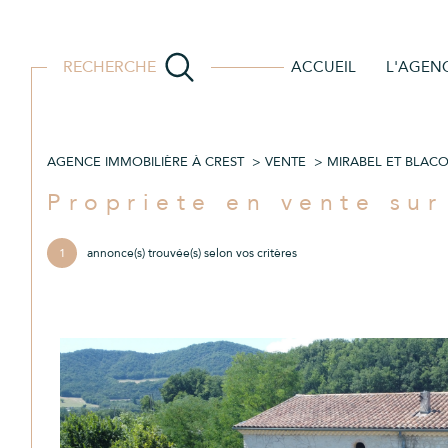
RECHERCHE
ACCUEIL
L'AGEN
Vente
Imm
AGENCE IMMOBILIÈRE À CREST
VENTE
MIRABEL ET BLAC
Acheter
Est
de l'ancien
Propriete en vente su
TYPE DE BIEN
1
1
annonce(s) trouvée(s) selon vos critères
de l'ancien
Propriete
26400 - Mirabel-et-