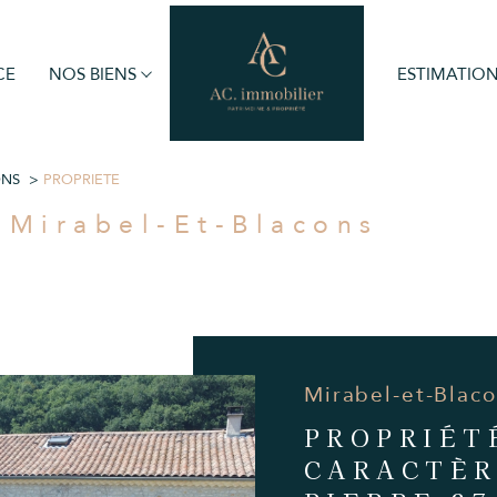
CE
NOS BIENS
ESTIMATIO
obilier professionnel
Voir les
1
annonces
ONS
PROPRIETE
imer
r Mirabel-Et-Blacons
1
LOCALISATION
BUDGET
Blacons
Mirabel-et-Blac
PROPRIÉT
CARACTÈR