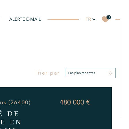
Langue
0
FR
N
ALERTE E-MAIL
Programme neuf
Trier par
Filtrer
Les plus récentes
Réinitialiser les filtres
480 000 €
ons (26400)
É DE
E EN