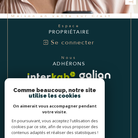
Maison en vente sur Crest
Espace
PROPRIÉTAIRE
Se connecter
Nous
ADHÉRONS
Comme beaucoup, notre site
utilise les cookies
On aimerait vous accompagner pendant
votre visite.
En poursuivant, vous acceptez l'utilisation des
cookies par ce site, afin de vous proposer des
contenus adaptés et réaliser des statistiques !